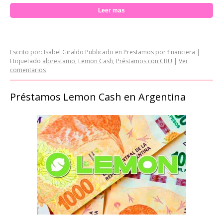
Leer mas
Escrito por:
Isabel Giraldo
Publicado en
Prestamos por financiera
|
Etiquetado
alprestamo
,
Lemon Cash
,
Préstamos con CBU
|
Ver
comentarios
Préstamos Lemon Cash en Argentina