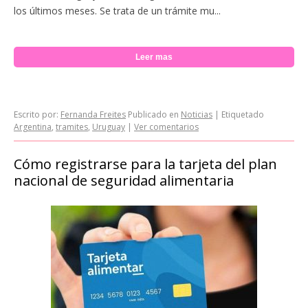
los últimos meses. Se trata de un trámite mu...
Leer mas
Escrito por:
Fernanda Freites
Publicado en
Noticias
|
Etiquetado
Argentina
,
tramites
,
Uruguay
|
Ver comentarios
Cómo registrarse para la tarjeta del plan
nacional de seguridad alimentaria