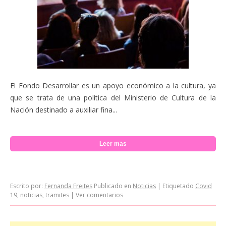
El Fondo Desarrollar es un apoyo económico a la cultura, ya
que se trata de una política del Ministerio de Cultura de la
Nación destinado a auxiliar fina...
Leer mas
Escrito por:
Fernanda Freites
Publicado en
Noticias
|
Etiquetado
Covid
19
,
noticias
,
tramites
|
Ver comentarios