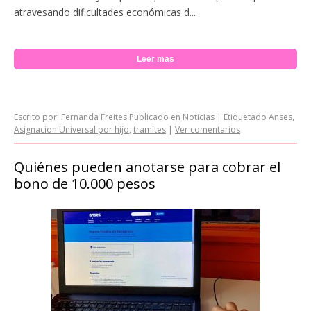
atravesando dificultades económicas d...
Leer mas
Escrito por:
Fernanda Freites
Publicado en
Noticias
|
Etiquetado
Anses
,
Asignacion Universal por hijo
,
tramites
|
Ver comentarios
Quiénes pueden anotarse para cobrar el
bono de 10.000 pesos