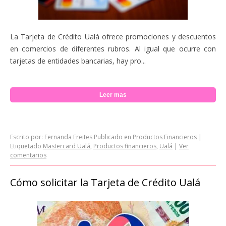
La Tarjeta de Crédito Ualá ofrece promociones y descuentos
en comercios de diferentes rubros. Al igual que ocurre con
tarjetas de entidades bancarias, hay pro...
Leer mas
Escrito por:
Fernanda Freites
Publicado en
Productos Financieros
|
Etiquetado
Mastercard Ualá
,
Productos financieros
,
Ualá
|
Ver
comentarios
Cómo solicitar la Tarjeta de Crédito Ualá