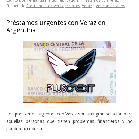
Escrito por:
Fernanda Freites
Publicado en
Préstamos con Veraz
|
Etiquetado
Préstamos con Veraz
,
tramites
,
Veraz
|
Ver comentarios
Préstamos urgentes con Veraz en
Argentina
Los préstamos urgentes con Veraz son una gran solución para
aquellas personas que tienen problemas financieros y no
pueden acceder a ...