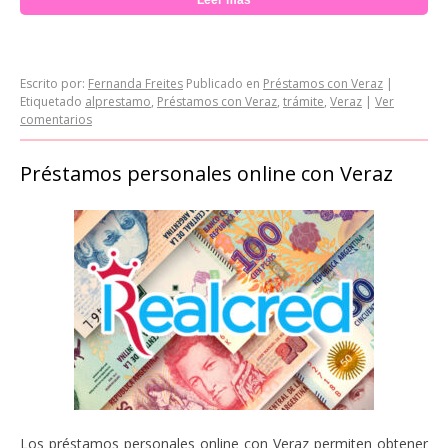
Leer mas
Escrito por:
Fernanda Freites
Publicado en
Préstamos con Veraz
|
Etiquetado
alprestamo
,
Préstamos con Veraz
,
trámite
,
Veraz
|
Ver
comentarios
Préstamos personales online con Veraz
Los préstamos personales online con Veraz permiten obtener