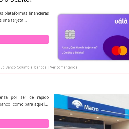
s plataformas financieras
una tarjeta ...
ut
,
Banco Columbia
,
bancos
|
Ver comentarios
riza por ser de rápido
 banco, como para aquell...