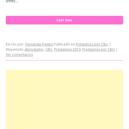
ofrec...
Leer mas
Escrito por:
Fernanda Freites
Publicado en
Préstamos por CBU
|
Etiquetado
alprestamo
,
CBU
,
Préstamos 2019
,
Prestamos por CBU
|
Ver comentarios