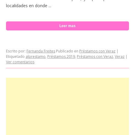
localidades en donde ...
Leer mas
Escrito por:
Fernanda Freites
Publicado en
Préstamos con Veraz
|
Etiquetado
alprestamo
,
Préstamos 2019
,
Préstamos con Veraz
,
Veraz
|
Ver comentarios