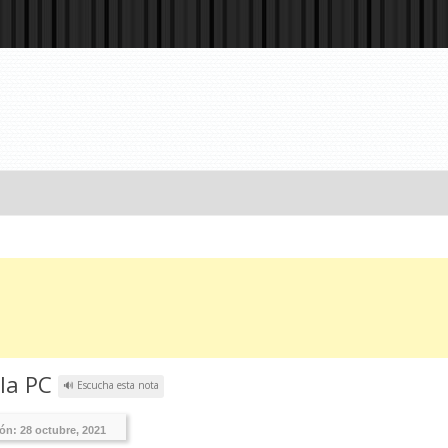
 la PC
🔊 Escucha esta nota
ión:
28 octubre, 2021