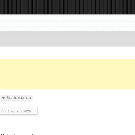
?
🔊 Escucha esta nota
ición:
1 agosto, 2025