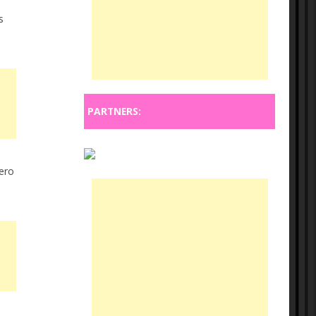
s
PARTNERS:
pero