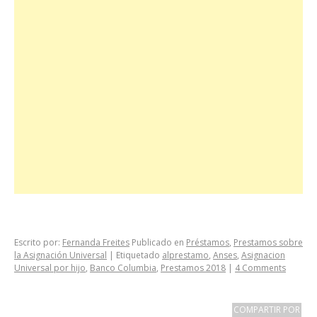
Escrito por:
Fernanda Freites
Publicado en
Préstamos
,
Prestamos sobre
la Asignación Universal
|
Etiquetado
alprestamo
,
Anses
,
Asignacion
Universal por hijo
,
Banco Columbia
,
Prestamos 2018
|
4 Comments
COMPARTIR POR