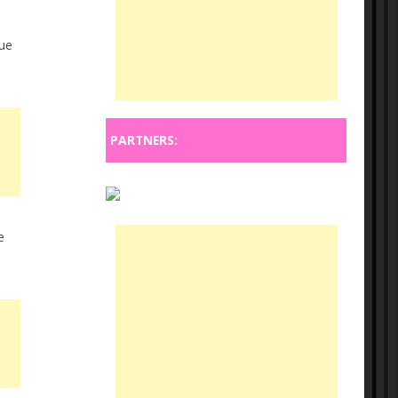
que
PARTNERS:
e