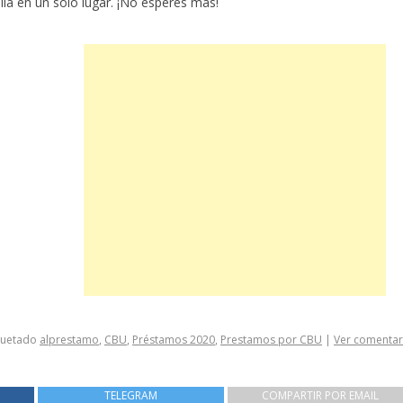
la en un sólo lugar. ¡No esperes más!
quetado
alprestamo
,
CBU
,
Préstamos 2020
,
Prestamos por CBU
|
Ver comentar
TELEGRAM
COMPARTIR POR EMAIL