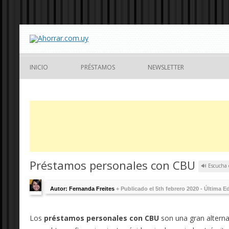
INICIO
PRÉSTAMOS
NEWSLETTER
Préstamos personales con CBU
🔊 Escucha 
Autor: Fernanda Freites
+
Publicado el 5th febrero 2020 - Última E
Los
préstamos personales con CBU
son una gran alterna