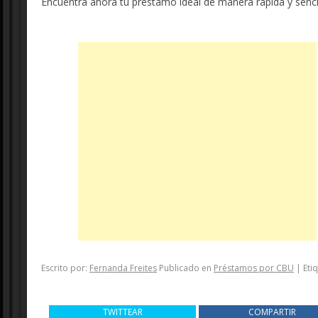
Encuentra ahora tu préstamo ideal de manera rápida y sencil
Escrito por:
Fernanda Freites
Publicado en
Préstamos por CBU
|
Eti
TWITTEAR
COMPARTIR