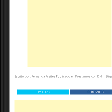
Escrito por:
Fernanda Freites
Publicado en
Prestamos con DNI
|
Etiq
TWITTEAR
COMPARTIR