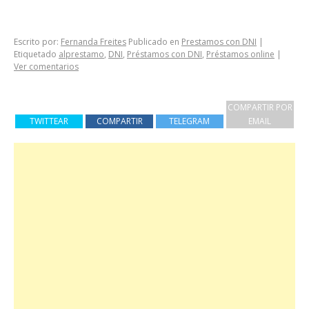
Escrito por:
Fernanda Freites
Publicado en
Prestamos con DNI
|
Etiquetado
alprestamo
,
DNI
,
Préstamos con DNI
,
Préstamos online
|
Ver comentarios
COMPARTIR POR
TWITTEAR
COMPARTIR
TELEGRAM
EMAIL