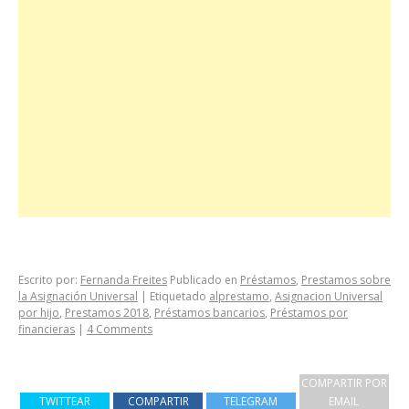
Escrito por:
Fernanda Freites
Publicado en
Préstamos
,
Prestamos sobre
la Asignación Universal
|
Etiquetado
alprestamo
,
Asignacion Universal
por hijo
,
Prestamos 2018
,
Préstamos bancarios
,
Préstamos por
financieras
|
4 Comments
COMPARTIR POR
TWITTEAR
COMPARTIR
TELEGRAM
EMAIL