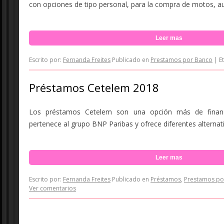
con opciones de tipo personal, para la compra de motos, aut
Leer mas
Escrito por:
Fernanda Freites
Publicado en
Prestamos por Banco
|
E
Préstamos Cetelem 2018
Los préstamos Cetelem son una opción más de financ
pertenece al grupo BNP Paribas y ofrece diferentes alternati
Leer mas
Escrito por:
Fernanda Freites
Publicado en
Préstamos
,
Prestamos por
Ver comentarios