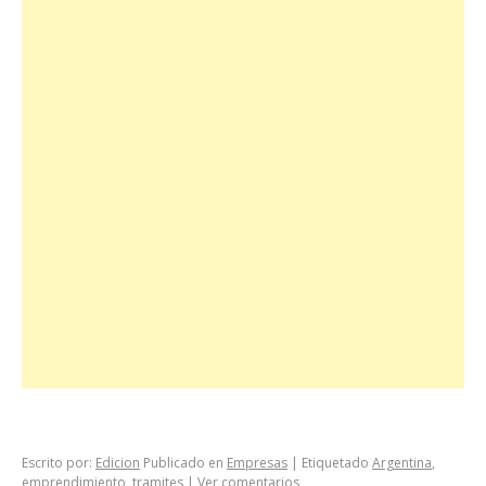
Escrito por:
Edicion
Publicado en
Empresas
|
Etiquetado
Argentina
,
emprendimiento
,
tramites
|
Ver comentarios