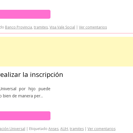
ado
Banco Provincia
,
tramites
,
Visa Vale Social
|
Ver comentarios
alizar la inscripción
Universal por hijo puede
o bien de manera per...
ación Universal
|
Etiquetado
Anses
,
AUH
,
tramites
|
Ver comentarios