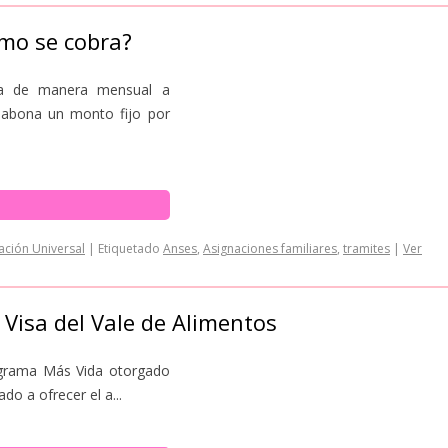
ómo se cobra?
ona de manera mensual a
 abona un monto fijo por
ación Universal
|
Etiquetado
Anses
,
Asignaciones familiares
,
tramites
|
Ver
 Visa del Vale de Alimentos
rograma Más Vida otorgado
do a ofrecer el a...