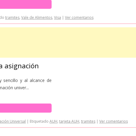
ado
tramites
,
Vale de Alimentos
,
Visa
|
Ver comentarios
la asignación
 sencillo y al alcance de
nación univer...
ación Universal
|
Etiquetado
AUH
,
tarjeta AUH
,
tramites
|
Ver comentarios