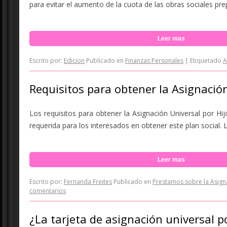
para evitar el aumento de la cuota de las obras sociales prep
Leer mas
Escrito por:
Edicion
Publicado en
Finanzas Personales
|
Etiquetado
A
Requisitos para obtener la Asignación
Los requisitos para obtener la Asignación Universal por H
requerida para los interesados en obtener este plan social. L
Leer mas
Escrito por:
Fernanda Freites
Publicado en
Prestamos sobre la Asign
comentarios
¿La tarjeta de asignación universal p