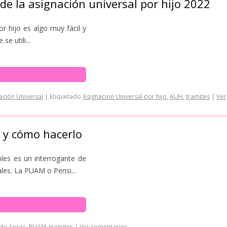
 de la asignación universal por hijo 2022
or hijo es algo muy fácil y
e utili...
ación Universal
|
Etiquetado
Asignacion Universal por hijo
,
AUH
,
tramites
|
Ver
 y cómo hacerlo
les es un interrogante de
les. La PUAM o Pensi...
ado
Anses
,
PUAM
,
tramites
|
Ver comentarios