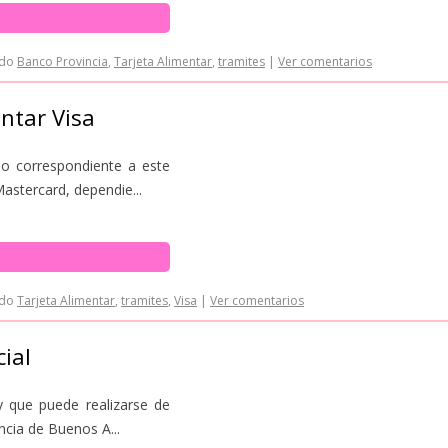
ado
Banco Provincia
,
Tarjeta Alimentar
,
tramites
|
Ver comentarios
entar Visa
do correspondiente a este
astercard, dependie...
ado
Tarjeta Alimentar
,
tramites
,
Visa
|
Ver comentarios
cial
 y que puede realizarse de
ncia de Buenos A...