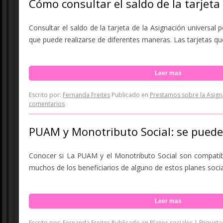
Cómo consultar el saldo de la tarjeta
Consultar el saldo de la tarjeta de la Asignación universal p
que puede realizarse de diferentes maneras. Las tarjetas que s
Leer mas
Escrito por:
Fernanda Freites
Publicado en
Prestamos sobre la Asign
comentarios
PUAM y Monotributo Social: se puede
Conocer si La PUAM y el Monotributo Social son compatib
muchos de los beneficiarios de alguno de estos planes socia
Leer mas
Escrito por:
Fernanda Freites
Publicado en
Planes sociales
|
Etiquet