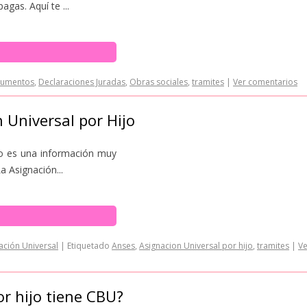
agas. Aquí te ...
umentos
,
Declaraciones Juradas
,
Obras sociales
,
tramites
|
Ver comentarios
 Universal por Hijo
ijo es una información muy
a Asignación...
ación Universal
|
Etiquetado
Anses
,
Asignacion Universal por hijo
,
tramites
|
Ve
or hijo tiene CBU?