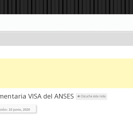
limentaria VISA del ANSES
🔊 Escucha esta nota
ición:
10 junio, 2020