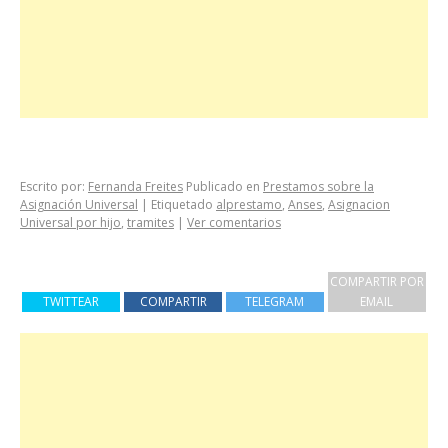
Escrito por:
Fernanda Freites
Publicado en
Prestamos sobre la
Asignación Universal
|
Etiquetado
alprestamo
,
Anses
,
Asignacion
Universal por hijo
,
tramites
|
Ver comentarios
COMPARTIR POR
TWITTEAR
COMPARTIR
TELEGRAM
EMAIL