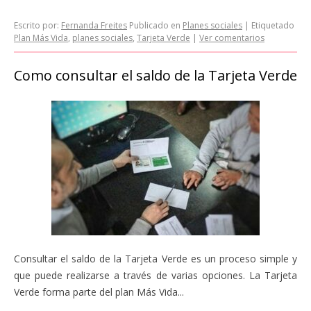
Escrito por:
Fernanda Freites
Publicado en
Planes sociales
|
Etiquetado
Plan Más Vida
,
planes sociales
,
Tarjeta Verde
|
Ver comentarios
Como consultar el saldo de la Tarjeta Verde
Consultar el saldo de la Tarjeta Verde es un proceso simple y
que puede realizarse a través de varias opciones. La Tarjeta
Verde forma parte del plan Más Vida...